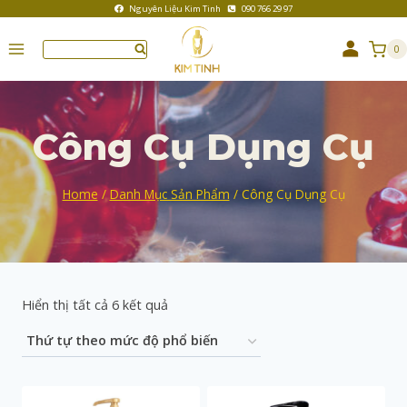
Nguyên Liệu Kim Tinh
090 766 29 97
0
Công Cụ Dụng Cụ
Home
/
Danh Mục Sản Phẩm
/
Công Cụ Dụng Cụ
Hiển thị tất cả 6 kết quả