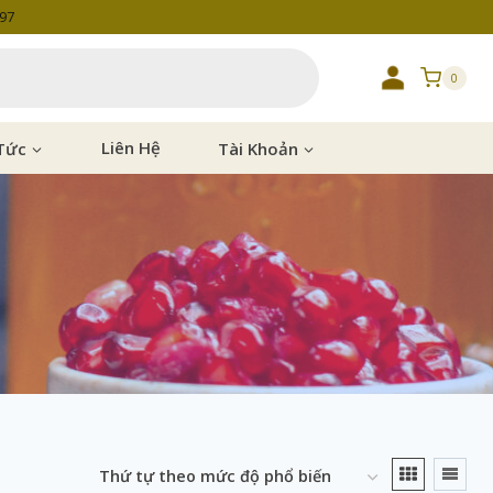
997
0
Tức
Liên Hệ
Tài Khoản