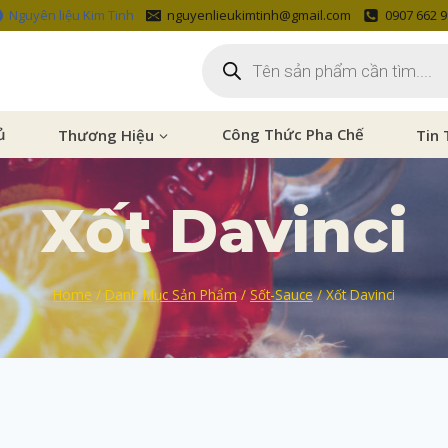
Nguyên liệu Kim Tinh
nguyenlieukimtinh@gmail.com
0907 662 
ủ
Thương Hiệu
Công Thức Pha Chế
Tin 
Xốt Davinci
Home
/
Danh Mục Sản Phẩm
/
Sốt-Sauce
/
Xốt Davinci