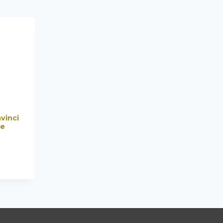
vinci
te