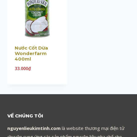
Nước Cốt Dừa
Wonderfarm
400ml
33.000
₫
VỀ CHÚNG TÔI
nguyenlieukimtinh.com
là website thương mại điện tử
chuyên cung ứng các sản phẩm nguyên liệu pha chế cho