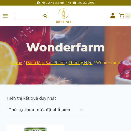
Nguyên Liệu Kim Tinh
090 766 29 97
0
Wonderfarm
Home
/
Danh Mục Sản Phẩm
/
Thương Hiệu
/
Wonderfarm
Hiển thị kết quả duy nhất