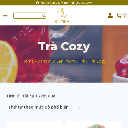
Nguyên Liệu Kim Tinh
090 766 29 97
0
Trà Cozy
Home
/
Danh Mục Sản Phẩm
/
Trà
/
Trà Cozy
Hiển thị tất cả 18 kết quả