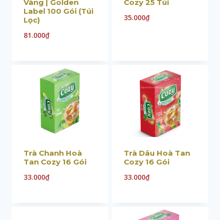
Vàng | Golden
Cozy 25 Túi
Label 100 Gói (Túi
35.000
₫
Lọc)
81.000
₫
Trà Chanh Hoà
Trà Dâu Hoà Tan
Tan Cozy 16 Gói
Cozy 16 Gói
33.000
₫
33.000
₫