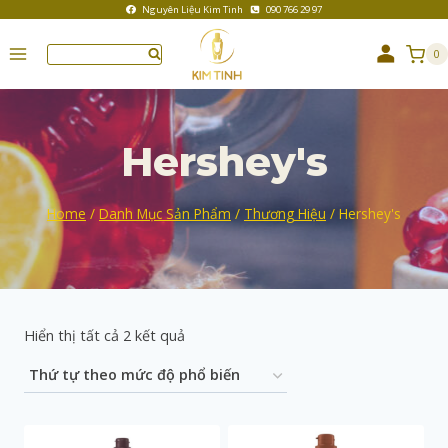
Nguyên Liệu Kim Tinh
090 766 29 97
0
Hershey's
Home
/
Danh Mục Sản Phẩm
/
Thương Hiệu
/
Hershey's
Hiển thị tất cả 2 kết quả