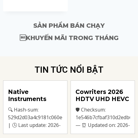
SẢN PHẨM BÁN CHẠY
KHUYẾN MÃI TRONG THÁNG
TIN TỨC NỔI BẬT
Native
Cowriters 2026
]
Instruments
HDTV UHD HEVC
Kontakt Crack
Clean Audio UHD
🔍 Hash-sum:
🛡️ Checksum:
for PC Windows
Magnet
130e6dca60f
529d2d03a4c9181c060e681078077d7f
1e546b7cfbaf310d2edb6c0
10 Verified
| 🕓 Last update: 2026-
— ⏰ Updated on: 2026-
08-04 Verify Processor:
07-29 Verify Video