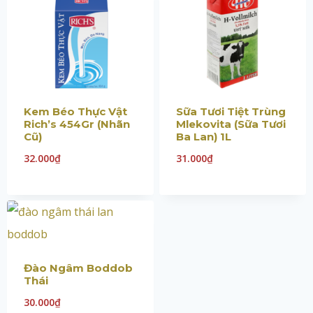
Kem Béo Thực Vật
Sữa Tươi Tiệt Trùng
Rich’s 454Gr (Nhãn
Mlekovita (Sữa Tươi
Cũ)
Ba Lan) 1L
32.000
₫
31.000
₫
Đào Ngâm Boddob
Thái
30.000
₫