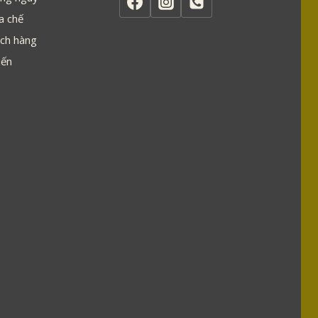
a chế
ch hàng
iến