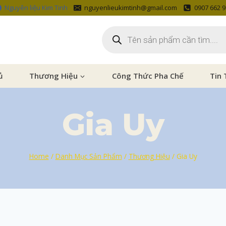
Nguyên liệu Kim Tinh
nguyenlieukimtinh@gmail.com
0907 662 
ủ
Thương Hiệu
Công Thức Pha Chế
Tin 
Gia Uy
Home
/
Danh Mục Sản Phẩm
/
Thương Hiệu
/
Gia Uy