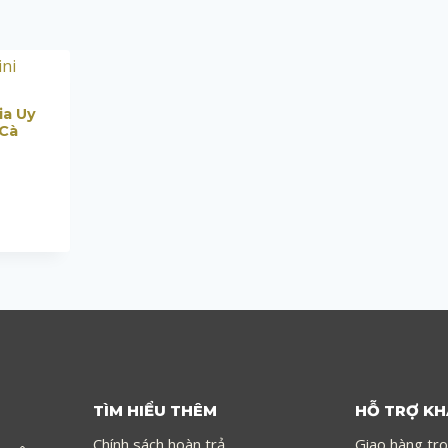
ia Uy
 Cà
TÌM HIỂU THÊM
HỖ TRỢ K
Chính sách hoàn trả
Giao hàng tr