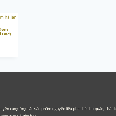
 Kem
i Bạc)
uyên cung ứng các sản phẩm nguyên liệu pha chế cho quán, chất lư
thời gian và tiền bạc