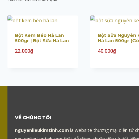
Bột Kem Béo Hà Lan
Bột Sữa Nguyên
500gr | Bột Sữa Hà Lan
Hà Lan 500gr (gó
22.000
₫
40.000
₫
VỀ CHÚNG TÔI
nguyenlieukimtinh.com
là website thương mại điện tử ch
nguyenlieukimtinh.com thật dễ dàng, thuận tiện và tiết kiệm 