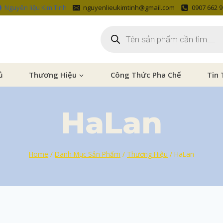
Nguyên liệu Kim Tinh
nguyenlieukimtinh@gmail.com
0907 662 
ủ
Thương Hiệu
Công Thức Pha Chế
Tin 
HaLan
Home
/
Danh Mục Sản Phẩm
/
Thương Hiệu
/
HaLan