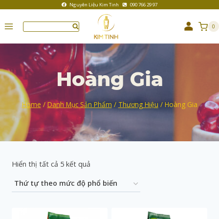
Nguyên Liệu Kim Tinh
090 766 29 97
0
Hoàng Gia
Home
/
Danh Mục Sản Phẩm
/
Thương Hiệu
/
Hoàng Gia
Hiển thị tất cả 5 kết quả