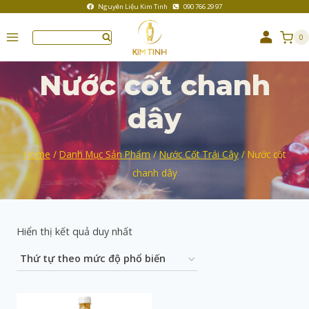
Nguyên Liệu Kim Tinh
090 766 29 97
0
Nước cốt chanh
dây
Home
/
Danh Mục Sản Phẩm
/
Nước Cốt Trái Cây
/
Nước cốt
chanh dây
Hiển thị kết quả duy nhất