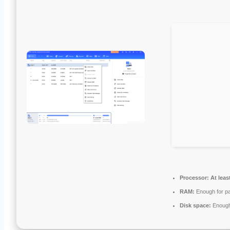
Processor:
At leas
RAM:
Enough for pa
Disk space:
Enough 