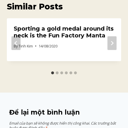
Similar Posts
Sporting a gold medal around its
neck is the Fun Factory Manta
By
Tinh Kim
14/08/2020
Để lại một bình luận
Email của bạn sẽ không được hiển thị công khai.
Các trường bắt
buộc được đánh dấu
*