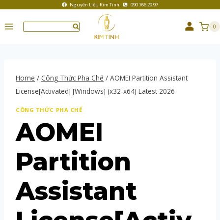
Nguyên Liệu Kim Tinh
090 766 29 97
0
Home
/
Công Thức Pha Chế
/
AOMEI Partition Assistant
License[Activated] [Windows] (x32-x64) Latest 2026
CÔNG THỨC PHA CHẾ
AOMEI
Partition
Assistant