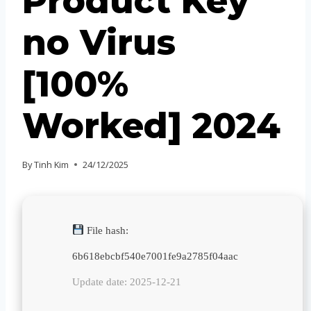
Product Key
no Virus
[100%
Worked] 2024
By
Tinh Kim
24/12/2025
File hash:
6b618ebcbf540e7001fe9a2785f04aac
Update date: 2025-12-21