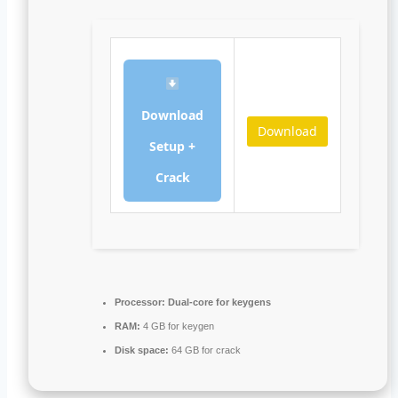
Download
Download
Setup +
Crack
Processor:
Dual-core for keygens
RAM:
4 GB for keygen
Disk space:
64 GB for crack