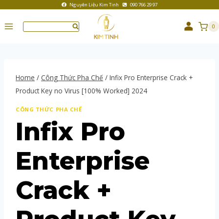
Nguyên Liệu Kim Tinh
090 766 29 97
0
Home
/
Công Thức Pha Chế
/
Infix Pro Enterprise Crack +
Product Key no Virus [100% Worked] 2024
CÔNG THỨC PHA CHẾ
Infix Pro
Enterprise
Crack +