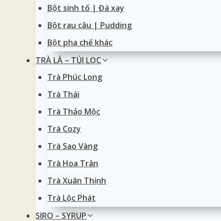
Bột sinh tố | Đá xay
Bột rau câu | Pudding
Bột pha chế khác
TRÀ LÁ – TÚI LỌC
Trà Phúc Long
Trà Thái
Trà Thảo Mộc
Trà Cozy
Trà Sao Vàng
Trà Hoa Trân
Trà Xuân Thịnh
Trà Lộc Phát
SIRO – SYRUP