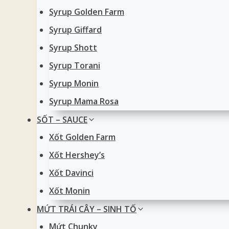
Syrup Golden Farm
Syrup Giffard
Syrup Shott
Syrup Torani
Syrup Monin
Syrup Mama Rosa
SỐT – SAUCE
Xốt Golden Farm
Xốt Hershey’s
Xốt Davinci
Xốt Monin
MỨT TRÁI CÂY – SINH TỐ
Mứt Chunky