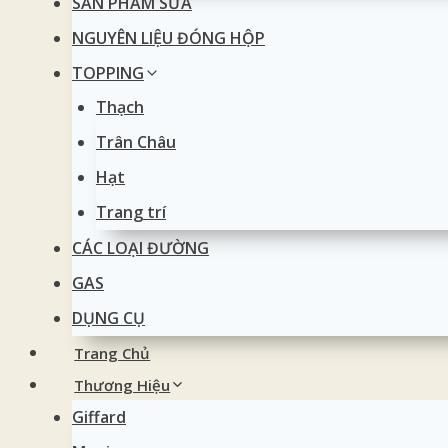
SẢN PHẨM SỮA
NGUYÊN LIỆU ĐÓNG HỘP
TOPPING
Thạch
Trân Châu
Hạt
Trang trí
CÁC LOẠI ĐƯỜNG
GAS
DỤNG CỤ
Trang Chủ
Thương Hiệu
Giffard