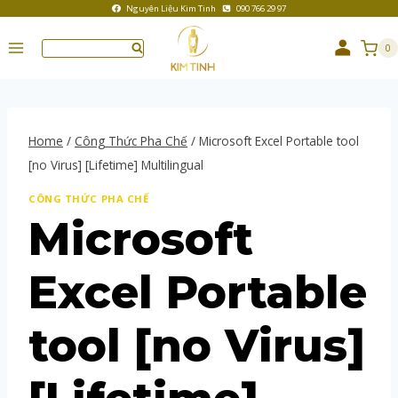
Nguyên Liệu Kim Tinh
090 766 29 97
0
Home
/
Công Thức Pha Chế
/
Microsoft Excel Portable tool
[no Virus] [Lifetime] Multilingual
CÔNG THỨC PHA CHẾ
Microsoft
Excel Portable
tool [no Virus]