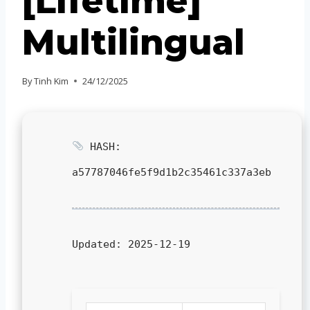
[Lifetime]
Multilingual
By
Tinh Kim
24/12/2025
HASH:
a57787046fe5f9d1b2c35461c337a3eb
Updated:
2025-12-19