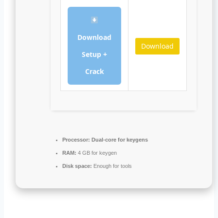
Download
Download
Setup +
Crack
Processor:
Dual-core for keygens
RAM:
4 GB for keygen
Disk space:
Enough for tools