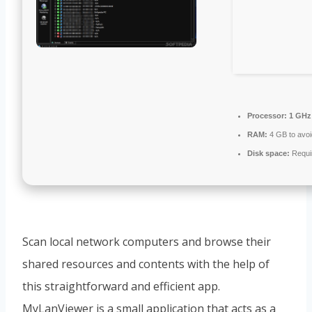
Processor:
1 GHz 
RAM:
4 GB to avoi
Disk space:
Requi
Scan local network computers and browse their
shared resources and contents with the help of
this straightforward and efficient app.
MyLanViewer is a small application that acts as a