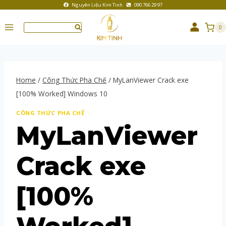
Nguyên Liệu Kim Tinh
090 766 29 97
0
Home
/
Công Thức Pha Chế
/
MyLanViewer Crack exe
[100% Worked] Windows 10
CÔNG THỨC PHA CHẾ
MyLanViewer
Crack exe
[100%