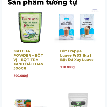
Sản phẩm tương tự
MATCHA
Bột Frappe
POWDER – BỘT
Luave Fr33 1kg |
VỊ – BỘT TRÀ
Bột Đá Xay Luave
XANH ĐÀI LOAN
138.000
₫
500GR
390.000
₫