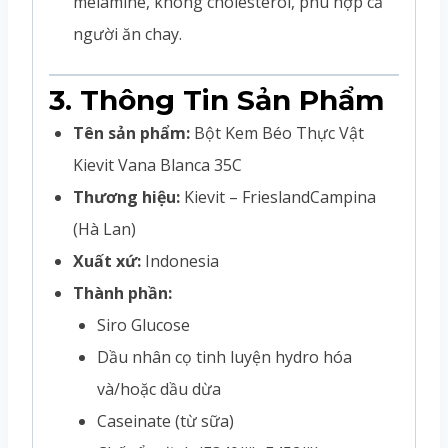
melamine, không cholesterol, phù hợp cả
người ăn chay.
3. Thông Tin Sản Phẩm
Tên sản phẩm:
Bột Kem Béo Thực Vật
Kievit Vana Blanca 35C
Thương hiệu:
Kievit – FrieslandCampina
(Hà Lan)
Xuất xứ:
Indonesia
Thành phần:
Siro Glucose
Dầu nhân cọ tinh luyện hydro hóa
và/hoặc dầu dừa
Caseinate (từ sữa)