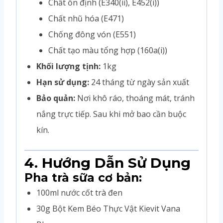
Chất ổn định (E340(ii), E452(i))
Chất nhũ hóa (E471)
Chống đông vón (E551)
Chất tạo màu tổng hợp (160a(i))
Khối lượng tịnh:
1kg
Hạn sử dụng:
24 tháng từ ngày sản xuất
Bảo quản:
Nơi khô ráo, thoáng mát, tránh
nắng trực tiếp. Sau khi mở bao cần buộc
kín.
4. Hướng Dẫn Sử Dụng
Pha trà sữa cơ bản:
100ml nước cốt trà đen
30g Bột Kem Béo Thực Vật Kievit Vana