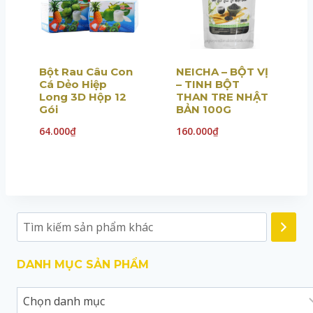
Bột Rau Câu Con
NEICHA – BỘT VỊ
Cá Dẻo Hiệp
– TINH BỘT
Long 3D Hộp 12
THAN TRE NHẬT
Gói
BẢN 100G
64.000
₫
160.000
₫
DANH MỤC SẢN PHẨM