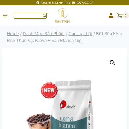
Nguyên Liệu Kim Tinh
090 766 29 97
0
Home
/
Danh Mục Sản Phẩm
/
Các loại bột
/
Bột Sữa Kem
Béo Thực Vật Kievit – Van Blanca 1kg