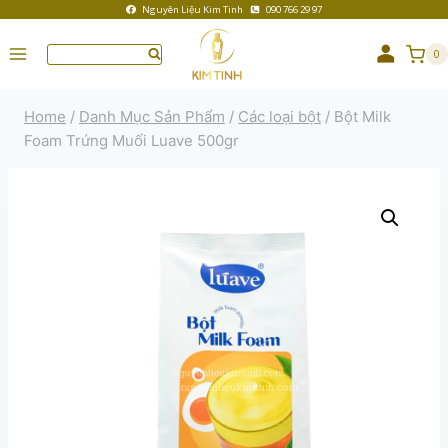
Nguyên Liệu Kim Tinh
090 766 29 97
0
Home
/
Danh Mục Sản Phẩm
/
Các loại bột
/
Bột Milk
Foam Trứng Muối Luave 500gr