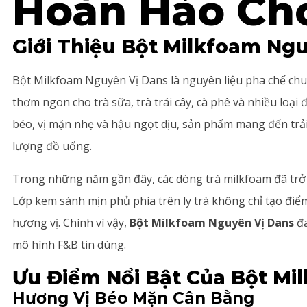
Hoàn Hảo Ch
Giới Thiệu Bột Milkfoam Ng
Bột Milkfoam Nguyên Vị Dans là nguyên liệu pha chế ch
thơm ngon cho trà sữa, trà trái cây, cà phê và nhiều loại
béo, vị mặn nhẹ và hậu ngọt dịu, sản phẩm mang đến trả
lượng đồ uống.
Trong những năm gần đây, các dòng trà milkfoam đã trở
Lớp kem sánh mịn phủ phía trên ly trà không chỉ tạo điể
hương vị. Chính vì vậy,
Bột Milkfoam Nguyên Vị Dans
đa
mô hình F&B tin dùng.
Ưu Điểm Nổi Bật Của Bột Mi
Hương Vị Béo Mặn Cân Bằng