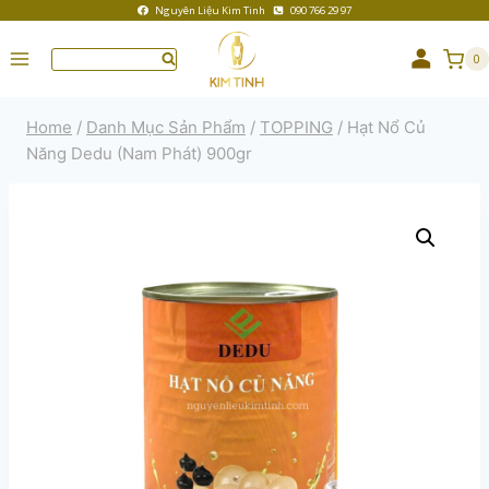
Nguyên Liệu Kim Tinh
090 766 29 97
0
Home
/
Danh Mục Sản Phẩm
/
TOPPING
/
Hạt Nổ Củ
Năng Dedu (Nam Phát) 900gr