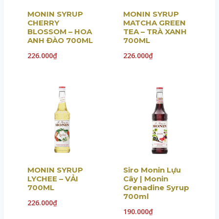
MONIN SYRUP
MONIN SYRUP
CHERRY
MATCHA GREEN
BLOSSOM – HOA
TEA – TRÀ XANH
ANH ĐÀO 700ML
700ML
226.000
₫
226.000
₫
MONIN SYRUP
Siro Monin Lựu
LYCHEE – VẢI
Cây | Monin
700ML
Grenadine Syrup
700ml
226.000
₫
190.000
₫