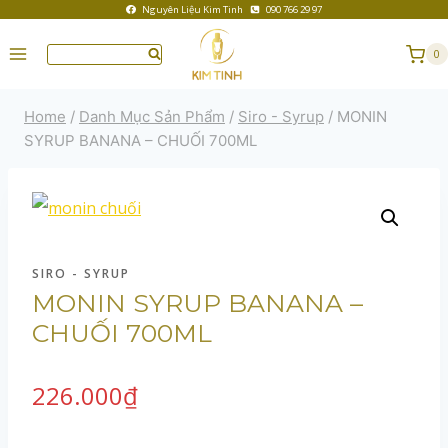
Nguyên Liệu Kim Tinh
090 766 29 97
0
Home
/
Danh Mục Sản Phẩm
/
Siro - Syrup
/
MONIN
SYRUP BANANA – CHUỐI 700ML
SIRO - SYRUP
MONIN SYRUP BANANA –
CHUỐI 700ML
226.000
₫