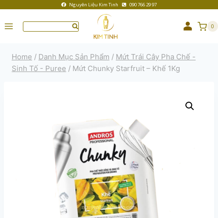
Nguyên Liệu Kim Tinh
090 766 29 97
0
Home
/
Danh Mục Sản Phẩm
/
Mứt Trái Cây Pha Chế -
Sinh Tố - Puree
/
Mứt Chunky Starfruit – Khế 1Kg