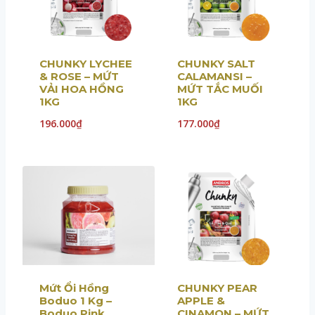
CHUNKY LYCHEE
CHUNKY SALT
& ROSE – MỨT
CALAMANSI –
VẢI HOA HỒNG
MỨT TẮC MUỐI
1KG
1KG
196.000
₫
177.000
₫
Mứt Ổi Hồng
CHUNKY PEAR
Boduo 1 Kg –
APPLE &
Boduo Pink
CINAMON – MỨT