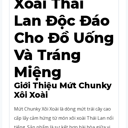
Xoài Thái
Lan Độc Đáo
Cho Đồ Uống
Và Tráng
Miệng
Giới Thiệu Mứt Chunky
Xôi Xoài
Mứt Chunky Xôi Xoài là dòng mứt trái cây cao
cấp lấy cảm hứng từ món xôi xoài Thái Lan nổi
tiếng. Sản phẩm là sự kết hợp hài hòa giữa vị