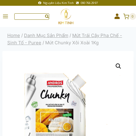
Nguyên Liệu Kim Tinh
090 766 29 97
0
Home
/
Danh Mục Sản Phẩm
/
Mứt Trái Cây Pha Chế -
Sinh Tố - Puree
/
Mứt Chunky Xôi Xoài 1Kg