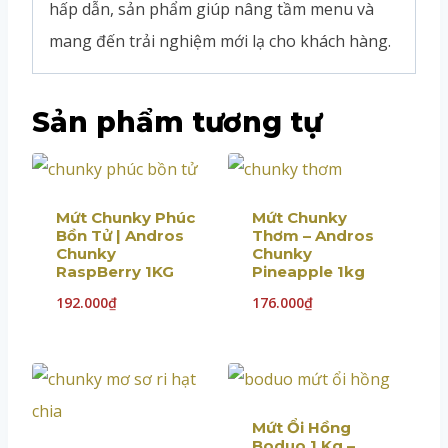
hấp dẫn, sản phẩm giúp nâng tầm menu và
mang đến trải nghiệm mới lạ cho khách hàng.
Sản phẩm tương tự
Mứt Chunky Phúc
Mứt Chunky
Bồn Tử | Andros
Thơm – Andros
Chunky
Chunky
RaspBerry 1KG
Pineapple 1kg
192.000
₫
176.000
₫
Mứt Ổi Hồng
Boduo 1 Kg –