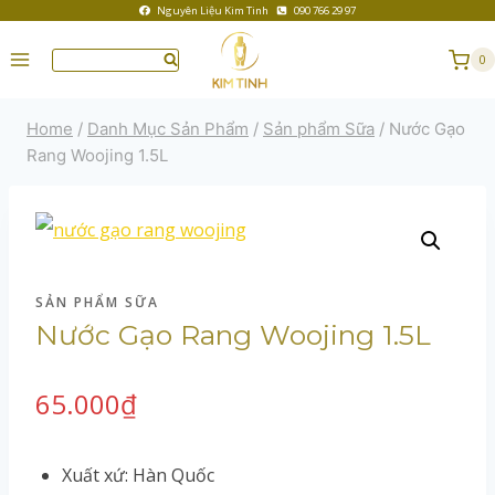
Nguyên Liệu Kim Tinh
090 766 29 97
0
Home
/
Danh Mục Sản Phẩm
/
Sản phẩm Sữa
/
Nước Gạo
Rang Woojing 1.5L
SẢN PHẨM SỮA
Nước Gạo Rang Woojing 1.5L
65.000
₫
Xuất xứ: Hàn Quốc