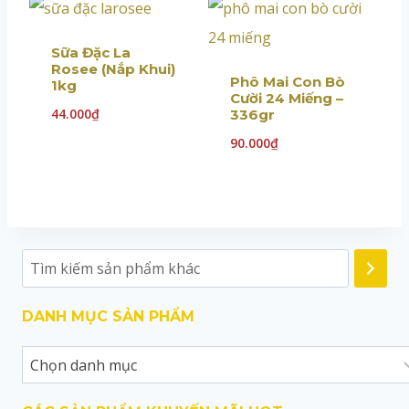
Sữa Đặc La
Rosee (Nắp Khui)
Phô Mai Con Bò
1kg
Cười 24 Miếng –
44.000
₫
336gr
90.000
₫
DANH MỤC SẢN PHẨM