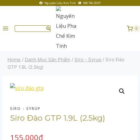
Nguyên Liệu Kim Tinh
090 766 29 97
0
Home
/
Danh Mục Sản Phẩm
/
Siro - Syrup
/
Siro Đào
GTP 1.9L (2.5kg)
SIRO - SYRUP
Siro Đào GTP 1.9L (2.5kg)
155.000
₫