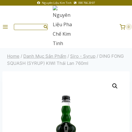
Nguyên Liệu Kim Tinh
090 766 29 97
0
Home
/
Danh Mục Sản Phẩm
/
Siro - Syrup
/
DING FONG
SQUASH (SYRUP) KIWI Thái Lan 760ml