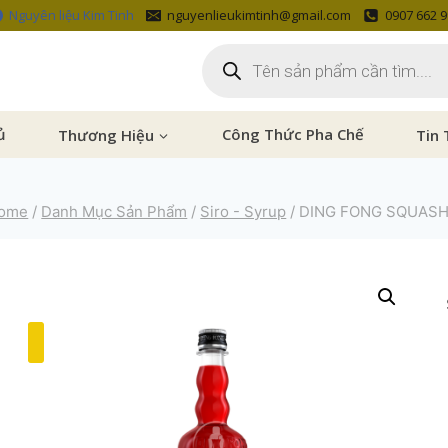
Nguyên liệu Kim Tinh
nguyenlieukimtinh@gmail.com
0907 662 
ủ
Thương Hiệu
Công Thức Pha Chế
Tin 
ome
/
Danh Mục Sản Phẩm
/
Siro - Syrup
/
DING FONG SQUASH 