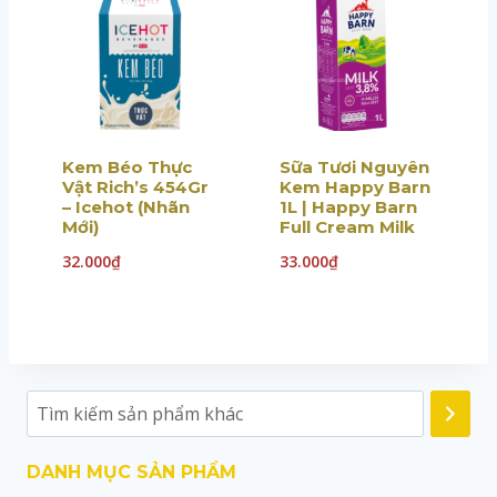
Kem Béo Thực
Sữa Tươi Nguyên
Vật Rich’s 454Gr
Kem Happy Barn
– Icehot (Nhãn
1L | Happy Barn
Mới)
Full Cream Milk
32.000
₫
33.000
₫
DANH MỤC SẢN PHẨM