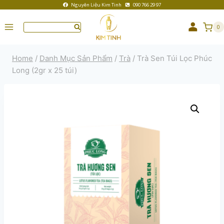
Nguyên Liệu Kim Tinh
090 766 29 97
0
Home
/
Danh Mục Sản Phẩm
/
Trà
/
Trà Sen Túi Lọc Phúc
Long (2gr x 25 túi)