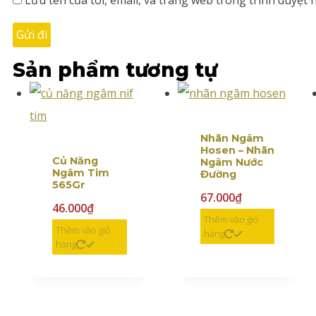
Lưu tên của tôi, email, và trang web trong trình duyệt n
Sản phẩm tương tự
Nhãn Ngâm
Hosen – Nhãn
Củ Năng
Ngâm Nước
Ngâm Tim
Đường
565Gr
67.000
₫
46.000
₫
Thêm vào giỏ
Thêm vào giỏ
hàng
hàng