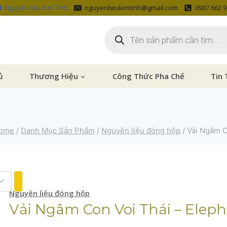
Nguyên liệu Kim Tinh
nguyenlieukimtinh@gmail.com
0907 662 
ủ
Thương Hiệu
Công Thức Pha Chế
Tin 
ome
/
Danh Mục Sản Phẩm
/
Nguyên liệu đóng hộp
/
Vải Ngâm C
Nguyên liệu đóng hộp
Vải Ngâm Con Voi Thái – Elep