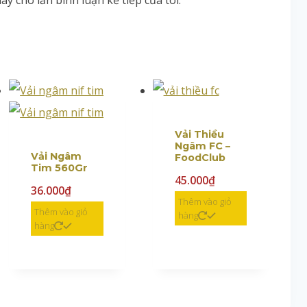
ày cho lần bình luận kế tiếp của tôi.
Vải Thiều
Ngâm FC –
Vải Ngâm
FoodClub
Tim 560Gr
45.000
₫
36.000
₫
Thêm vào giỏ
Thêm vào giỏ
hàng
hàng