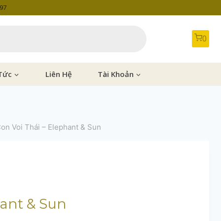
997
0
Tức
Liên Hệ
Tài Khoản
on Voi Thái – Elephant & Sun
hant & Sun