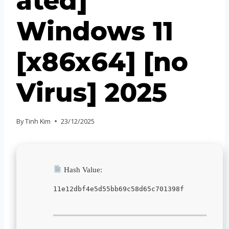
ated]
Windows 11
[x86x64] [no
Virus] 2025
By
Tinh Kim
23/12/2025
Hash Value:
11e12dbf4e5d55bb69c58d65c701398f