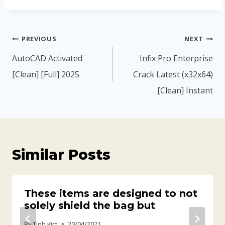
PREVIOUS
NEXT
AutoCAD Activated
Infix Pro Enterprise
[Clean] [Full] 2025
Crack Latest (x32x64)
[Clean] Instant
Similar Posts
These items are designed to not
solely shield the bag but
By
Tinh Kim
20/04/2021