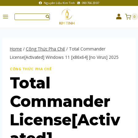
Nguyên Liệu Kim Tinh
090 766 29 97
0
Home
/
Công Thức Pha Chế
/
Total Commander
License[Activated] Windows 11 [x86x64] [no Virus] 2025
CÔNG THỨC PHA CHẾ
Total
Commander
License[Activ