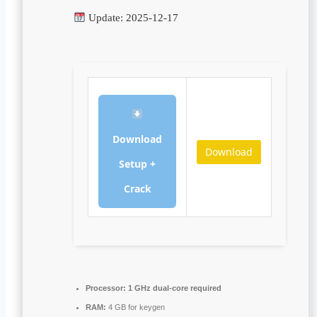
Update: 2025-12-17
Download
Download
Setup +
Crack
Processor:
1 GHz dual-core required
RAM:
4 GB for keygen