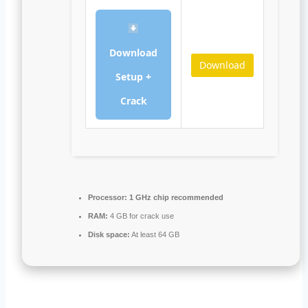
Download
Download
Setup +
Crack
Processor:
1 GHz chip recommended
RAM:
4 GB for crack use
Disk space:
At least 64 GB