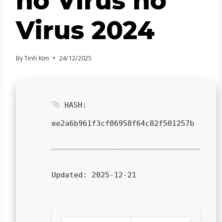
no Virus no
Virus 2024
By
Tinh Kim
24/12/2025
HASH:
ee2a6b961f3cf06958f64c82f501257b
Updated:
2025-12-21