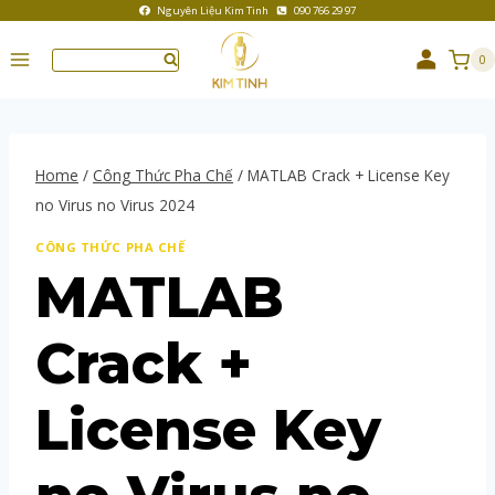
Nguyên Liệu Kim Tinh
090 766 29 97
0
Home
/
Công Thức Pha Chế
/
MATLAB Crack + License Key
no Virus no Virus 2024
CÔNG THỨC PHA CHẾ
MATLAB
Crack +
License Key