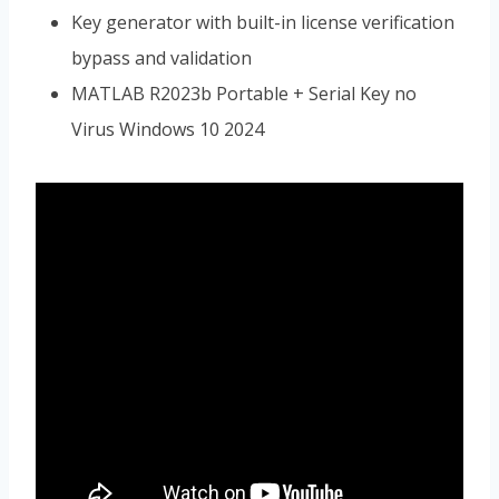
Key generator with built-in license verification
bypass and validation
MATLAB R2023b Portable + Serial Key no
Virus Windows 10 2024