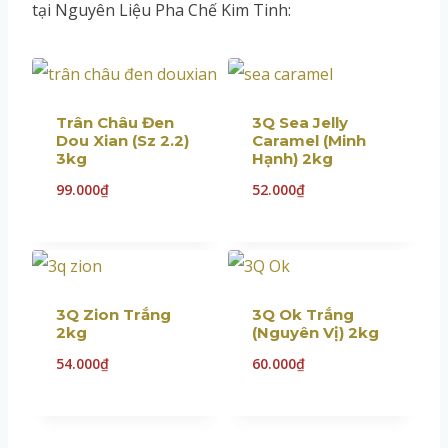
tại Nguyên Liệu Pha Chế Kim Tinh:
Trân Châu Đen
3Q Sea Jelly
Dou Xian (Sz 2.2)
Caramel (Minh
3kg
Hạnh) 2kg
99.000
₫
52.000
₫
3Q Zion Trắng
3Q Ok Trắng
2kg
(Nguyên Vị) 2kg
54.000
₫
60.000
₫