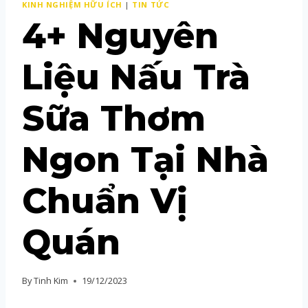
KINH NGHIỆM HỮU ÍCH
|
TIN TỨC
4+ Nguyên
Liệu Nấu Trà
Sữa Thơm
Ngon Tại Nhà
Chuẩn Vị
Quán
By
Tinh Kim
19/12/2023