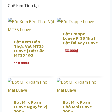
Chế Kim Tinh tại:
Bột Frappe
Luave Fr33 1kg |
Bột Kem Béo
Bột Đá Xay Luave
Thực Vật MT35
138.000
₫
Luave | Bột Sữa
MT35 1KG
118.000
₫
Bột Milk Foam
Bột Milk Foam
Luave Nguyên Vị
Phô Mai Luave
500gr
500gr