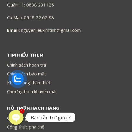
Quận 11: 0838 231125
Cà Mau: 0948 72 62 88
Email:
nguyenlieukimtinh@gmail.com
TÌM HIỂU THÊM
Chính sách hoàn trả
Chính sách bảo mật
Khách hàng thân thiết
Chương trình khuyến mãi
HỖ TRỢ KHÁCH HÀNG
1
Bạn cần trợ giúp?
Giao hàng trong ngày
Công thức pha chế
Open