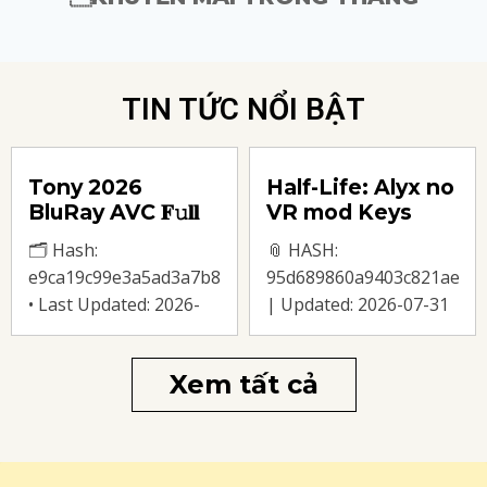
TIN TỨC NỔI BẬT
Tony 2026
Half-Life: Alyx no
BluRay AVC 𝐅𝚞𝐥𝐥
VR mod Keys
𝐌𝐨𝚟𝐢𝐞 Atmos 4K
FLT Release
🗂 Hash:
📎 HASH:
torrent
Verified
38b049e9d13
e9ca19c99e3a5ad3a7b8190cbb0dc13c
95d689860a9403c821aec54
Windows
• Last Updated: 2026-
| Updated: 2026-07-31
07-31 Verify Video
Verify Processor: next-
Bitrate: 50+ Mbps
gen chip for heavy
Xem tất cả
average bitrate
physics processing
recommended Audio:
RAM: high-speed DDR5
high-fidelity DTS-HD
memory preferred Disk
Master Audio
Space:70 GB free space