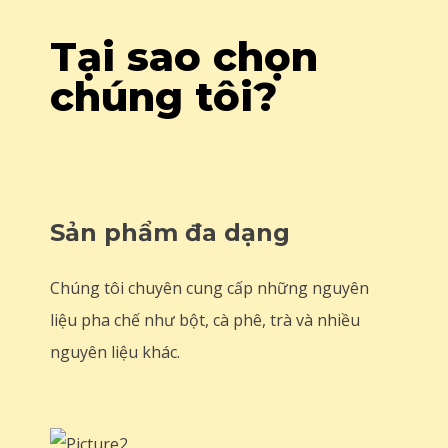
GB UHD Blu-Ray Disc
Graphics: DLSS 3 / FSR
Tại sao chọn
required HDR: modern
3 frame generation
container (Matroska /
compatible chip
chúng tôi?
MP4 minimum)
Immersive Resistance
Summer in
Awaits As you step into
Provincetown A 19-
the world of Half-Life:
year-old Anthony
Alyx, the brutal alien
Bourdain’s life takes an
Combine occupation
unexpected turn as he
has...
Sản phẩm đa dạng
finds himself immersed
in the...
Chúng tôi chuyên cung cấp những nguyên
liệu pha chế như bột, cà phê, trà và nhiều
nguyên liệu khác.