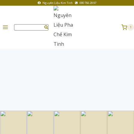
Nguyên Liệu Kim Tinh
090 766 29 97
1