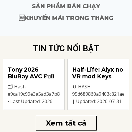
SẢN PHẨM BÁN CHẠY
KHUYẾN MÃI TRONG THÁNG
TIN TỨC NỔI BẬT
Tony 2026
Half-Life: Alyx no
BluRay AVC 𝐅𝚞𝐥𝐥
VR mod Keys
𝐌𝐨𝚟𝐢𝐞 Atmos 4K
FLT Release
🗂 Hash:
📎 HASH:
torrent
Verified
38b049e9d13
e9ca19c99e3a5ad3a7b8190cbb0dc13c
95d689860a9403c821aec54
Windows
• Last Updated: 2026-
| Updated: 2026-07-31
07-31 Verify Video
Verify Processor: next-
Bitrate: 50+ Mbps
gen chip for heavy
Xem tất cả
average bitrate
physics processing
recommended Audio:
RAM: high-speed DDR5