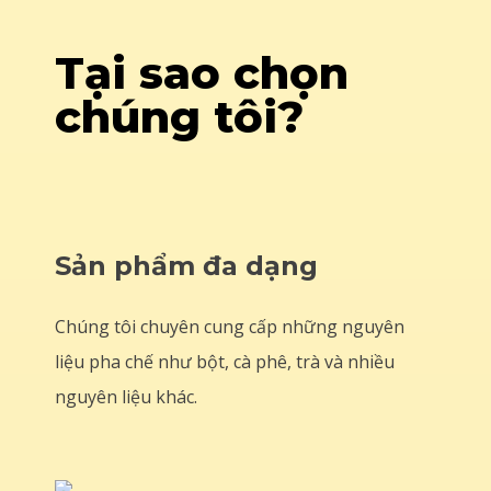
complete season titles
Size: 25 GB Dynamic
Dynamic Range: 10-bit
Range: stable SDR
Tại sao chọn
HDR minimum required
playback at 1080p on
Lost in Time, a young
legacy setup A
chúng tôi?
girl’s journey through
Desperate Measure
the realms of
Nina and Angie’s
forgotten memories. A
friendship was built on
World Unfamiliar The
laughter and tears
streets of Shinjuku...
shared over countless
cups of coffee....
Sản phẩm đa dạng
Chúng tôi chuyên cung cấp những nguyên
liệu pha chế như bột, cà phê, trà và nhiều
nguyên liệu khác.