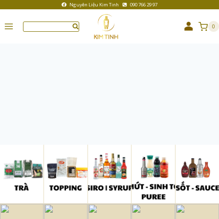
Nguyên Liệu Kim Tinh
090 766 29 97
0