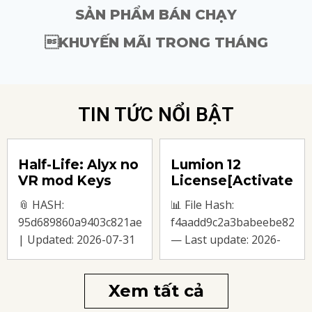
SẢN PHẨM BÁN CHẠY
KHUYẾN MÃI TRONG THÁNG
TIN TỨC NỔI BẬT
Half-Life: Alyx no
Lumion 12
VR mod Keys
License[Activated]
FLT Release
(x32-x64) [100%
📎 HASH:
📊 File Hash:
Verified
Worked]
90cbb0dc13c
95d689860a9403c821aec5429003f6ac
f4aadd9c2a3babeebe82913
Windows
| Updated: 2026-07-31
— Last update: 2026-
Verify Processor: next-
08-01 Verify Processor:
gen chip for heavy
1+ GHz for cracks RAM:
Xem tất cả
physics processing
4 GB for tools Disk
RAM: high-speed DDR5
space: 64 GB for install