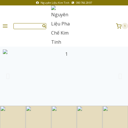
Nguyên Liệu Kim Tinh
090 766 29 97
1